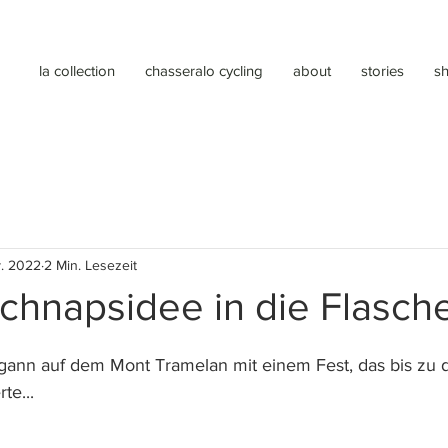
la collection
chasseralo cycling
about
stories
s
. 2022
2 Min. Lesezeit
chnapsidee in die Flasch
ann auf dem Mont Tramelan mit einem Fest, das bis zu d
te...