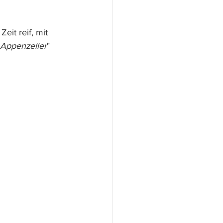
it reif, mit 
Appenzeller
" 