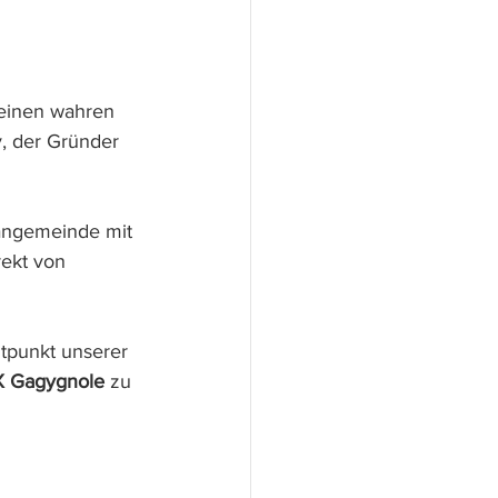
 einen wahren 
, der Gründer 
angemeinde mit 
rekt von 
tpunkt unserer 
X Gagygnole 
zu 