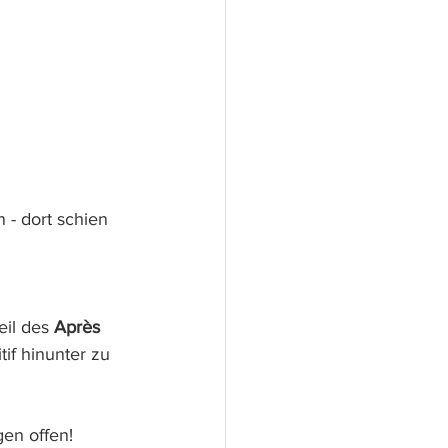
 - dort schien 
il des 
Après 
if hinunter zu 
gen offen!