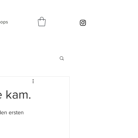
hops
e kam.
en ersten 