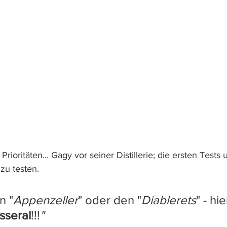
Prioritäten... Gagy vor seiner Distillerie; die ersten Tests u
zu testen.
n "
Appenzeller
" oder den "
Diablerets
" - hi
sseral
!!!
" 