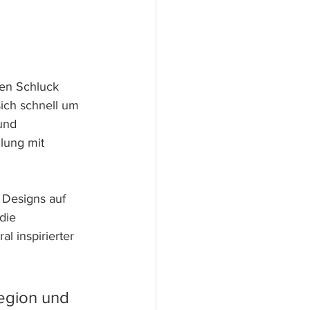
en Schluck 
sich schnell um 
und  
lung mit 
 Designs auf 
die 
 inspirierter 
egion und 