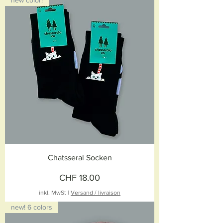
new color!
Chatsseral Socken
Preis
CHF 18.00
inkl. MwSt
|
Versand / livraison
new! 6 colors