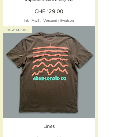
Preis
CHF 129.00
inkl. MwSt
|
Versand / livraison
new colors!
Lines