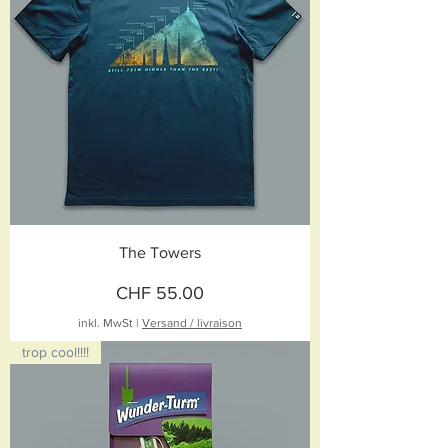
The Towers
Preis
CHF 55.00
inkl. MwSt
|
Versand / livraison
trop cool!!!!