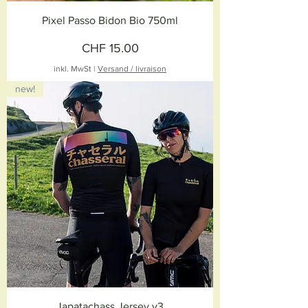
Pixel Passo Bidon Bio 750ml
Preis
CHF 15.00
inkl. MwSt
|
Versand / livraison
new!
Japatachass Jersey v3