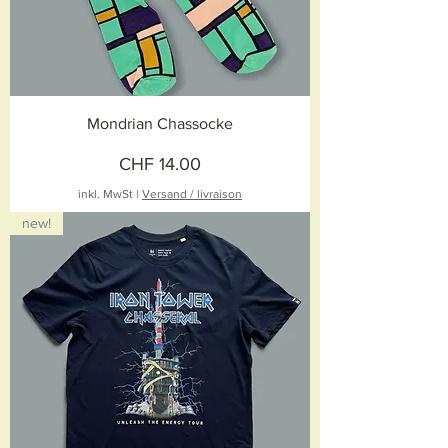
Mondrian Chassocke
Preis
CHF 14.00
inkl. MwSt
|
Versand / livraison
new!