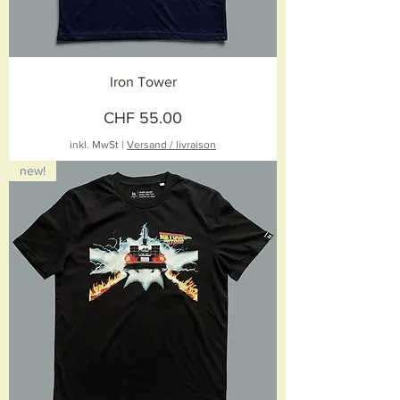
Iron Tower
Preis
CHF 55.00
inkl. MwSt
|
Versand / livraison
new!