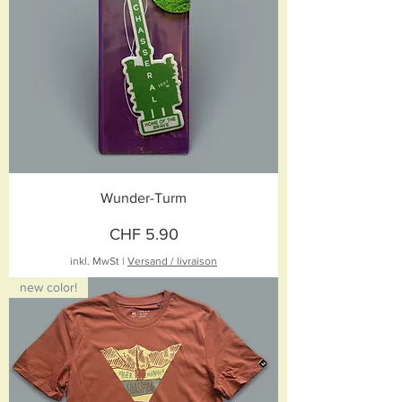
Wunder-Turm
Preis
CHF 5.90
inkl. MwSt
|
Versand / livraison
new color!