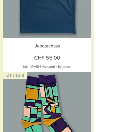
Japatachass
Preis
CHF 55.00
inkl. MwSt
|
Versand / livraison
2 Farben!