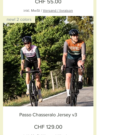
Preis
CHF 55.00
inkl. MwSt
|
Versand / livraison
new! 2 colors
Passo Chasseralo Jersey v3
Preis
CHF 129.00