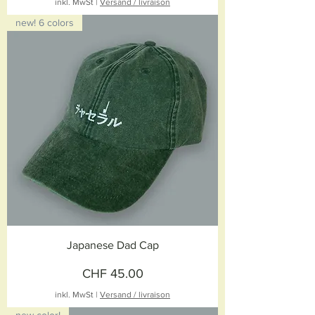
inkl. MwSt
|
Versand / livraison
new! 6 colors
Japanese Dad Cap
Preis
CHF 45.00
inkl. MwSt
|
Versand / livraison