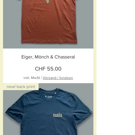
Eiger, Mönch & Chasseral
Preis
CHF 55.00
inkl. MwSt
|
Versand / livraison
new! back print