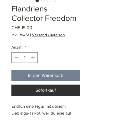
Flandriens
Collector Freedom
Preis
CHF 15.00
inkl. MwSt
|
Versand / livraison
Anzahl
*
In den Warenkorb
Sofortkauf
Endlich eine Figur mit deinem
Lieblings-Trikot, weil du eine auf
deinem Kaminsims haben möchtest.